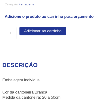
Ferragens
Categoria
Adicione o produto ao carrinho para orçamento
Cantoneira
Adicionar ao carrinho
tipo
mão
francesa
quantidade
DESCRIÇÃO
Embalagem individual
Cor da cantoneira:Branca
Medida da cantoneira: 20 a 50cm