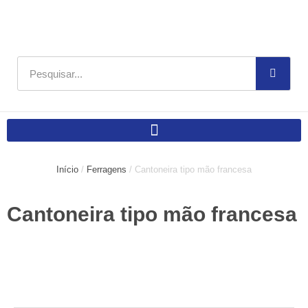
Ir
para
o
conteúdo
Pesquisar
Início
/
Ferragens
/ Cantoneira tipo mão francesa
Cantoneira tipo mão francesa