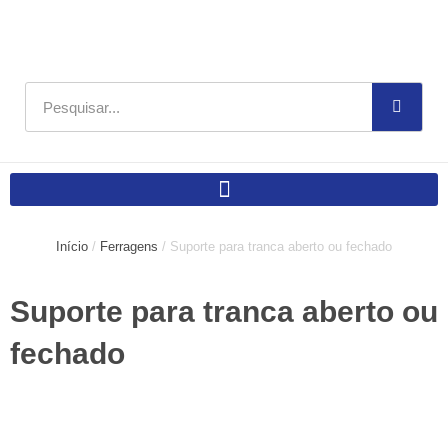
Ir
para
o
conteúdo
Pesquisar
Início
/
Ferragens
/ Suporte para tranca aberto ou fechado
Suporte para tranca aberto ou
fechado