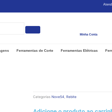
Atend
Minha Conta
agens
Ferramentas de Corte
Ferramentas Elétricas
Fer
Categorias
Nove54
,
Rebite
Adicione o produto ao carri