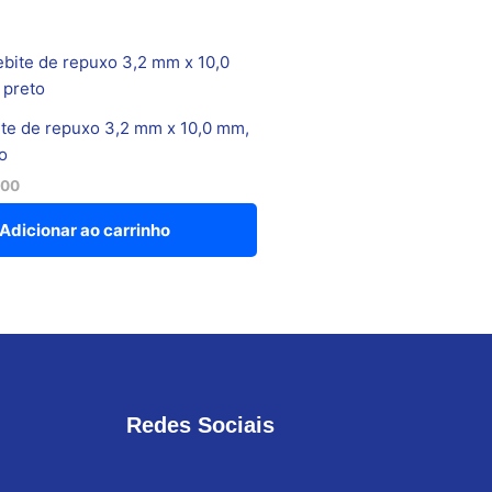
te de repuxo 3,2 mm x 10,0 mm,
o
,00
Adicionar ao carrinho
Redes Sociais
F