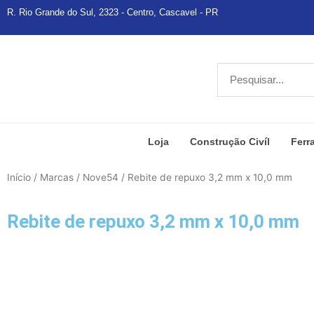
Ir
R. Rio Grande do Sul, 2323 - Centro, Cascavel - PR
para
o
conteúdo
Pesquisar
Loja
Construção Civíl
Ferr
Início
/
Marcas
/
Nove54
/ Rebite de repuxo 3,2 mm x 10,0 mm
Rebite de repuxo 3,2 mm x 10,0 mm