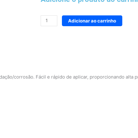
Rebite
Adicionar ao carrinho
de
repuxo
3,2
mm
x
10,0
mm
ação/corrosão. Fácil e rápido de aplicar, proporcionando alta p
quantidade