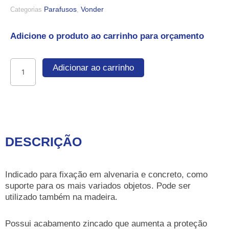
Parafusos
Vonder
Categorias
,
Adicione o produto ao carrinho para orçamento
Pitão
Adicionar ao carrinho
4,8
mm
x
67,0
mm
quantidade
DESCRIÇÃO
Indicado para fixação em alvenaria e concreto, como
suporte para os mais variados objetos. Pode ser
utilizado também na madeira.
Possui acabamento zincado que aumenta a proteção