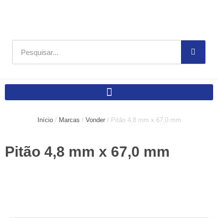
Ir
para
o
conteúdo
Pesquisar
Início
/
Marcas
/
Vonder
/ Pitão 4,8 mm x 67,0 mm
Pitão 4,8 mm x 67,0 mm