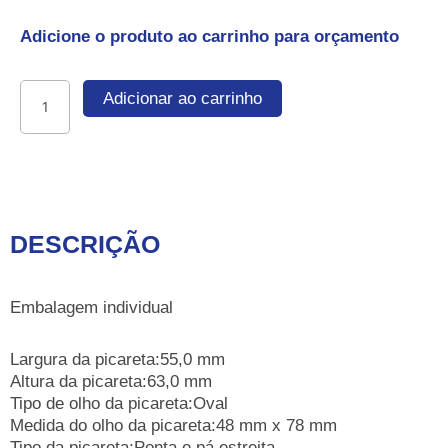
Adicione o produto ao carrinho para orçamento
Picareta
Adicionar ao carrinho
(ponta
e
pá
estreita)
quantidade
DESCRIÇÃO
Embalagem individual
Largura da picareta:55,0 mm
Altura da picareta:63,0 mm
Tipo de olho da picareta:Oval
Medida do olho da picareta:48 mm x 78 mm
Tipo da picareta:Ponta e pá estreita