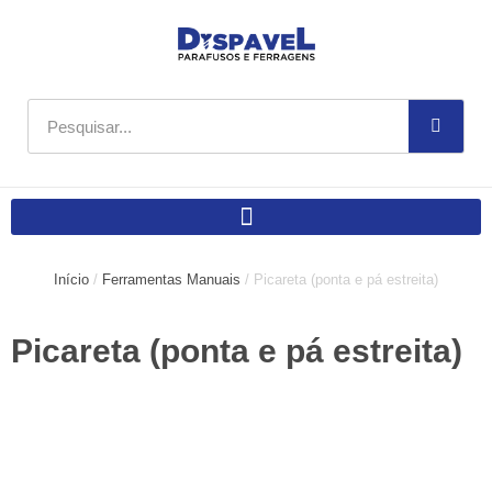
Ir
para
o
conteúdo
Pesquisar
Início
/
Ferramentas Manuais
/ Picareta (ponta e pá estreita)
Picareta (ponta e pá estreita)