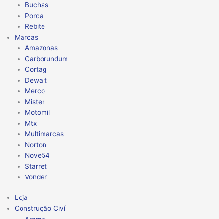
Buchas
Porca
Rebite
Marcas
Amazonas
Carborundum
Cortag
Dewalt
Merco
Mister
Motomil
Mtx
Multimarcas
Norton
Nove54
Starret
Vonder
Loja
Construção Civíl