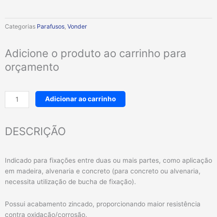
Categorias
Parafusos
,
Vonder
Adicione o produto ao carrinho para
orçamento
Parafuso
Adicionar ao carrinho
sextavado
rosca
soberba
DESCRIÇÃO
5/16"
x
55
Indicado para fixações entre duas ou mais partes, como aplicação
mm
em madeira, alvenaria e concreto (para concreto ou alvenaria,
quantidade
necessita utilização de bucha de fixação).
Possui acabamento zincado, proporcionando maior resistência
contra oxidação/corrosão.