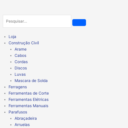
Ir
para
o
Pesquisar
conteúdo
Loja
Construção Civíl
Arame
Cabos
Cordas
Discos
Luvas
Mascara de Solda
Ferragens
Ferramentas de Corte
Ferramentas Elétricas
Ferramentas Manuais
Parafusos
Abraçadeira
Arruelas