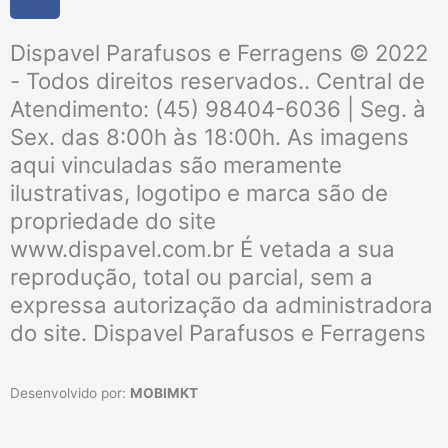
a
c
Dispavel Parafusos e Ferragens © 2022
e
b
- Todos direitos reservados.. Central de
o
Atendimento: (45) 98404-6036 | Seg. à
o
Sex. das 8:00h às 18:00h. As imagens
k
aqui vinculadas são meramente
ilustrativas, logotipo e marca são de
propriedade do site
www.dispavel.com.br É vetada a sua
reprodução, total ou parcial, sem a
expressa autorização da administradora
do site. Dispavel Parafusos e Ferragens
Desenvolvido por:
MOBIMKT