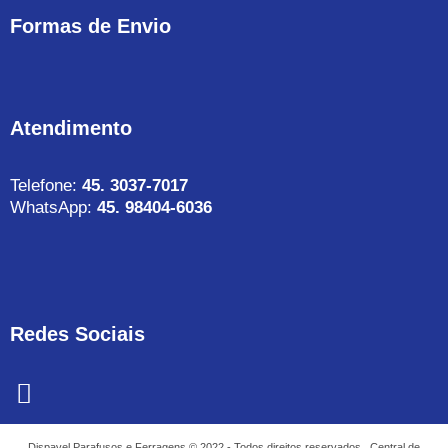
Formas de Envio
Atendimento
Telefone:
45. 3037-7017
WhatsApp:
45. 98404-6036
Redes Sociais
F
a
c
Dispavel Parafusos e Ferragens © 2022 - Todos direitos reservados.. Central de