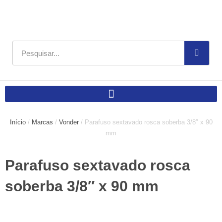
Ir
para
o
conteúdo
Pesquisar
Início
/
Marcas
/
Vonder
/ Parafuso sextavado rosca soberba 3/8″ x 90
mm
Parafuso sextavado rosca
soberba 3/8″ x 90 mm