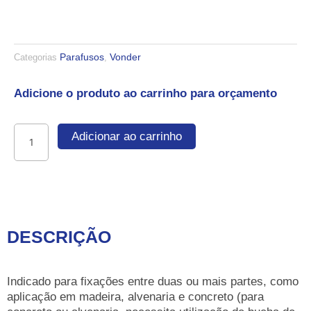
Parafusos
Vonder
Categorias
,
Adicione o produto ao carrinho para orçamento
Parafuso
Adicionar ao carrinho
sextavado
rosca
soberba
3/8"
x
90
DESCRIÇÃO
mm
quantidade
Indicado para fixações entre duas ou mais partes, como
aplicação em madeira, alvenaria e concreto (para