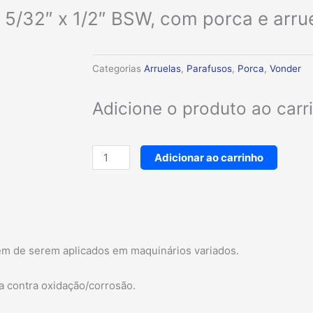
/32″ x 1/2″ BSW, com porca e arruel
Categorias
Arruelas
,
Parafusos
,
Porca
,
Vonder
Adicione o produto ao car
Parafuso
Adicionar ao carrinho
máquina
cabeça
redonda,
5/32"
x
lém de serem aplicados em maquinários variados.
1/2"
BSW,
a contra oxidação/corrosão.
com
porca