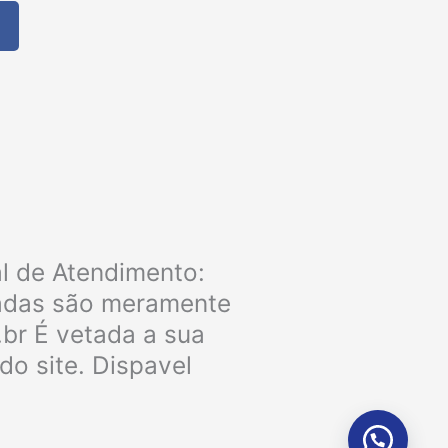
F
a
c
e
b
o
o
k
al de Atendimento:
ladas são meramente
.br É vetada a sua
do site. Dispavel