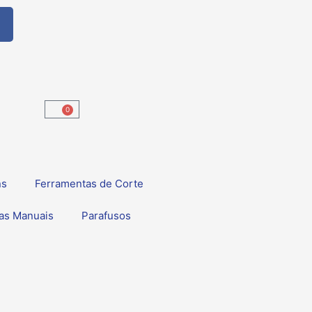
F
a
c
e
b
o
0
Carrinho
o
k
ns
Ferramentas de Corte
as Manuais
Parafusos