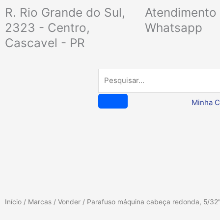
Ir
R. Rio Grande do Sul,
Atendimento 
para
2323 - Centro,
Whatsapp
o
Cascavel - PR
conteúdo
Pesquisar
Minha C
Início
/
Marcas
/
Vonder
/ Parafuso máquina cabeça redonda, 5/32″ 