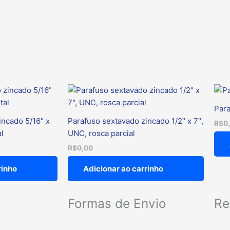
e
arruela
lisa
quantidade
Para
incado 5/16″ x
Parafuso sextavado zincado 1/2″ x 7″,
R$
0
al
UNC, rosca parcial
R$
0,00
rinho
Adicionar ao carrinho
Formas de Envio
Re