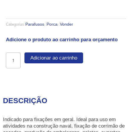
Parafusos
Porca
Vonder
Categorias
,
,
Adicione o produto ao carrinho para orçamento
Parafuso
Adicionar ao carrinho
francês
zincado,
3/8"
x
7.1/2",
com
DESCRIÇÃO
porca
quantidade
Indicado para fixações em geral. Ideal para uso em
atividades na construção naval, fixação de corrimão de