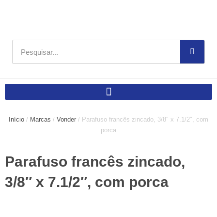
Ir
para
o
conteúdo
Pesquisar
Início
/
Marcas
/
Vonder
/ Parafuso francês zincado, 3/8″ x 7.1/2″, com
porca
Parafuso francês zincado,
3/8″ x 7.1/2″, com porca