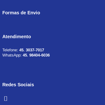
Formas de Envio
Atendimento
Telefone:
45. 3037-7017
WhatsApp:
45. 98404-6036
Redes Sociais
F
a