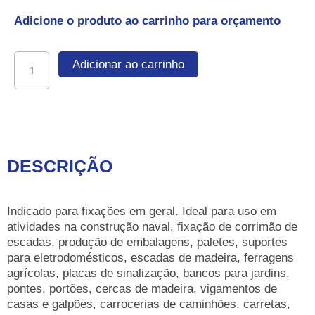
Adicione o produto ao carrinho para orçamento
Parafuso
Adicionar ao carrinho
francês
zincado,
3/8"
x
3",
com
DESCRIÇÃO
porca
quantidade
Indicado para fixações em geral. Ideal para uso em
atividades na construção naval, fixação de corrimão de
escadas, produção de embalagens, paletes, suportes
para eletrodomésticos, escadas de madeira, ferragens
agrícolas, placas de sinalização, bancos para jardins,
pontes, portões, cercas de madeira, vigamentos de
casas e galpões, carrocerias de caminhões, carretas,