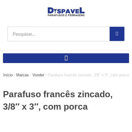
Ir
para
o
conteúdo
Pesquisar
Início
/
Marcas
/
Vonder
/ Parafuso francês zincado, 3/8″ x 3″, com porca
Parafuso francês zincado,
3/8″ x 3″, com porca