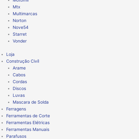
Motomil
Mtx
Multimarcas
Norton
Nove54
Starret
Vonder
Loja
Construção Civíl
Arame
Cabos
Cordas
Discos
Luvas
Mascara de Solda
Ferragens
Ferramentas de Corte
Ferramentas Elétricas
Ferramentas Manuais
Parafusos