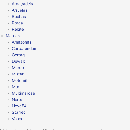
Abraçadeira
Arruelas
Buchas
Porca
Rebite
Marcas
Amazonas
Carborundum
Cortag
Dewalt
Merco
Mister
Motomil
Mtx
Multimarcas
Norton
Nove54
Starret
Vonder