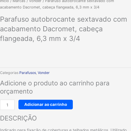
Parafuso
Início
/
Marcas
/
Vonder
/ Parafuso autobrocante sextavado com
autobrocante
acabamento Dacromet, cabeça flangeada, 6,3 mm x 3/4
sextavado
Parafuso autobrocante sextavado com
com
acabamento
acabamento Dacromet, cabeça
Dacromet,
flangeada, 6,3 mm x 3/4
cabeça
flangeada,
6,3
mm
x
3/4
Categorias
Parafusos
,
Vonder
quantidade
Adicione o produto ao carrinho para
orçamento
Adicionar ao carrinho
DESCRIÇÃO
Indicado para fixação de coberturas e telhados metálicos. Utilizado