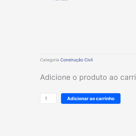
Categoria
Construção Civíl
Adicione o produto ao car
Manilha
Adicionar ao carrinho
reta
para
cabo
de
aço