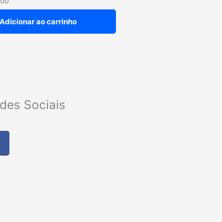
,00
Adicionar ao carrinho
des Sociais
F
a
c
e
b
o
o