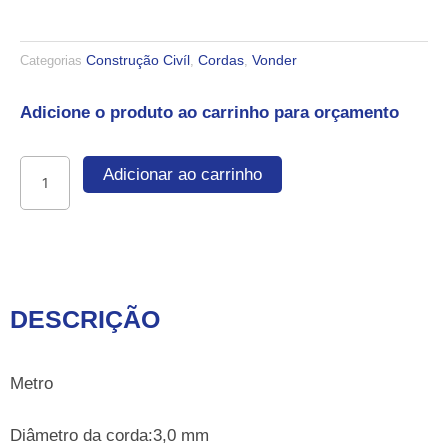
Construção Civíl
Cordas
Vonder
Categorias
,
,
Adicione o produto ao carrinho para orçamento
Corda
Adicionar ao carrinho
multifilamento
3,0mm
Vonder
quantidade
DESCRIÇÃO
Metro
Diâmetro da corda:3,0 mm