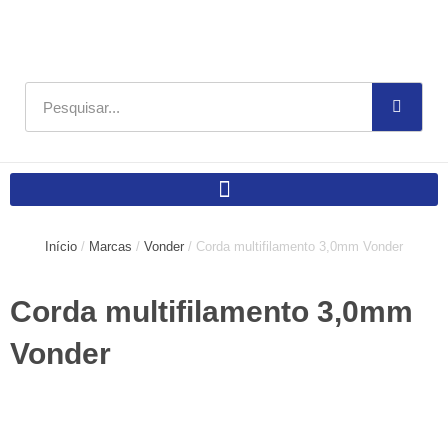
Ir
para
o
conteúdo
Pesquisar
Início
/
Marcas
/
Vonder
/ Corda multifilamento 3,0mm Vonder
Corda multifilamento 3,0mm
Vonder