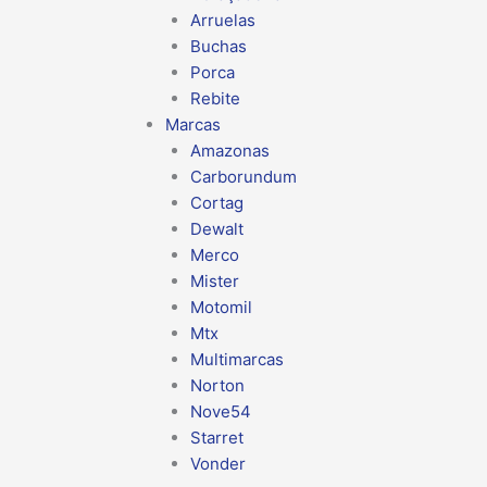
Arruelas
Buchas
Porca
Rebite
Marcas
Amazonas
Carborundum
Cortag
Dewalt
Merco
Mister
Motomil
Mtx
Multimarcas
Norton
Nove54
Starret
Vonder