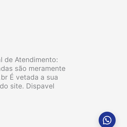
a
c
e
b
o
al de Atendimento:
ladas são meramente
o
.br É vetada a sua
k
do site. Dispavel