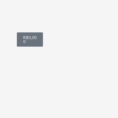
F
a
c
Carrinho
R$
0,00
0
e
b
o
o
k