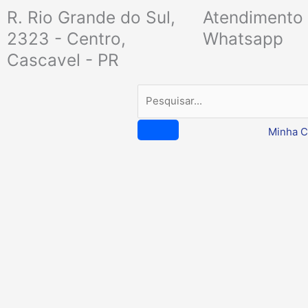
Ir
R. Rio Grande do Sul,
Atendimento 
para
2323 - Centro,
Whatsapp
o
Cascavel - PR
conteúdo
Pesquisar
Minha C