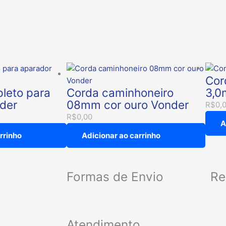
Cor
pleto para
Corda caminhoneiro
3,0
der
08mm cor ouro Vonder
R$
0,
R$
0,00
A
rrinho
Adicionar ao carrinho
Formas de Envio
Re
Atendimento