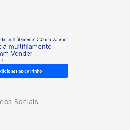
da multifilamento
mm Vonder
00
dicionar ao carrinho
des Sociais
F