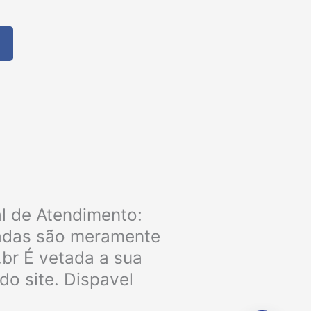
F
a
c
e
b
o
o
k
al de Atendimento:
ladas são meramente
.br É vetada a sua
do site. Dispavel