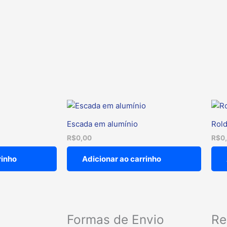
Escada em alumínio
Rold
R$
0,00
R$
0
rinho
Adicionar ao carrinho
Formas de Envio
Re