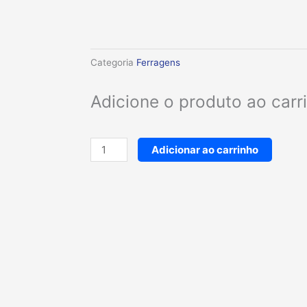
Categoria
Ferragens
Adicione o produto ao car
Bainha
Adicionar ao carrinho
de
couro
para
facão
14
quantidade