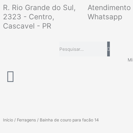
Ir
R. Rio Grande do Sul,
Atendimento 
para
2323 - Centro,
Whatsapp
o
Cascavel - PR
conteúdo
Pesquisar
Mi
Início
/
Ferragens
/ Bainha de couro para facão 14