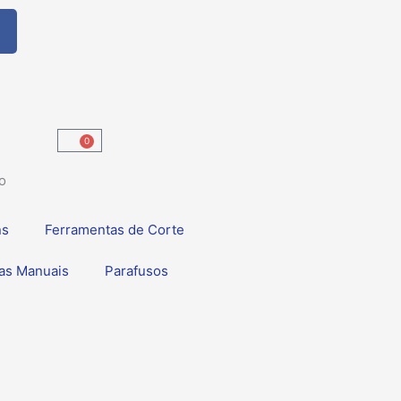
F
a
c
e
b
o
0
Carrinho
o
k
o
ns
Ferramentas de Corte
as Manuais
Parafusos