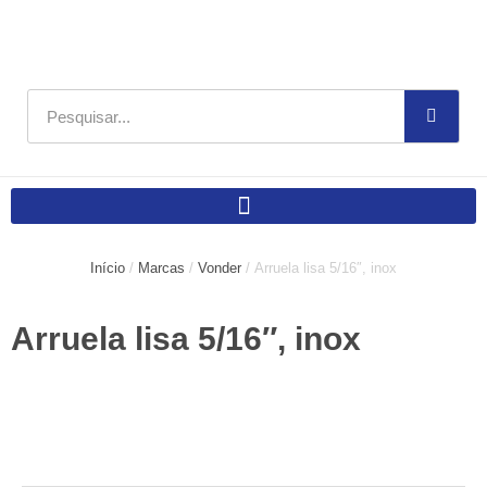
Ir
para
o
conteúdo
Pesquisar
Início
/
Marcas
/
Vonder
/ Arruela lisa 5/16″, inox
Arruela lisa 5/16″, inox